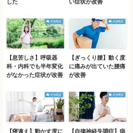
した
い症状が改善
症例報告
症例報告
【息苦しさ】呼吸器
【ぎっくり腰】動く度
科・内科でも半年変化
に痛みが出ていた腰痛
がなかった症状が改善
が改善
症例報告
症例報告
【寝違え】動かす度に
【自律神経失調症】病