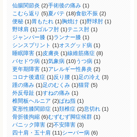
仙腸関節炎
(2)
手術後の痛み
(1)
こむら返り
(5)
夏バテ
(18)
食欲不振
(2)
便秘
(1)
胃もたれ
(1)
胸焼け
(1)
野球肘
(1)
野球肩
(1)
ゴルフ肘
(1)
テニス肘
(1)
ジャンパー膝
(1)
ランナー膝
(1)
シンスプリント
(1)
オスグッド病
(1)
睡眠障害
(1)
皮膚炎
(1)
線維筋痛症
(8)
バセドウ病
(1)
気象病
(10)
うつ病
(1)
更年期障害
(1)
アレルギー性鼻炎
(2)
コロナ後遺症
(1)
反り腰
(1)
足の冷え
(3)
踵の痛み
(1)
足のむくみ
(1)
猫背
(5)
外反母趾
(1)
すねの痛み
(1)
椎間板ヘルニア
(2)
ばね指
(1)
変形性膝関節症
(1)
頚椎症
(2)
息切れ
(1)
骨折後拘縮
(6)
むずむず脚症候群
(1)
パニック障害
(2)
不安障害
(3)
四十肩・五十肩
(11)
シーバー病
(6)