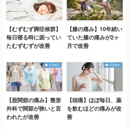
【むずむず脚症候群】
【膝の痛み】10年続い
毎日寝る時に困ってい
ていた膝の痛みが2ヶ
たむずむずが改善
月で改善
症例報告
症例報告
【股関節の痛み】整形
【頭痛】ほぼ毎日、薬
外科で関節が狭いと言
を飲むほどの痛みが改
われたが改善
善