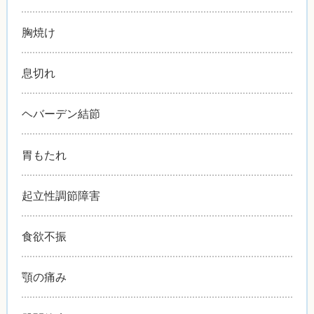
胸焼け
息切れ
ヘバーデン結節
胃もたれ
起立性調節障害
食欲不振
顎の痛み