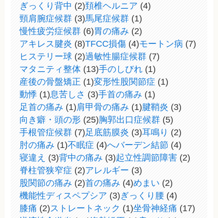
ぎっくり背中
(2)
頚椎ヘルニア
(4)
頸肩腕症候群
(3)
馬尾症候群
(1)
慢性疲労症候群
(6)
胃の痛み
(2)
アキレス腱炎
(8)
TFCC損傷
(4)
モートン病
(7)
ヒステリー球
(2)
過敏性腸症候群
(7)
マタニティ整体
(13)
手のしびれ
(1)
産後の骨盤矯正
(1)
変形性股関節症
(1)
動悸
(1)
息苦しさ
(3)
手首の痛み
(1)
足首の痛み
(1)
肩甲骨の痛み
(1)
腱鞘炎
(3)
向き癖・頭の形
(25)
胸郭出口症候群
(5)
手根管症候群
(7)
足底筋膜炎
(3)
耳鳴り
(2)
肘の痛み
(1)
不眠症
(4)
へバーデン結節
(4)
寝違え
(3)
背中の痛み
(3)
起立性調節障害
(2)
脊柱管狭窄症
(2)
アレルギー
(3)
股関節の痛み
(2)
首の痛み
(4)
めまい
(2)
機能性ディスペプシア
(3)
ぎっくり腰
(4)
膝痛
(2)
ストレートネック
(1)
坐骨神経痛
(17)