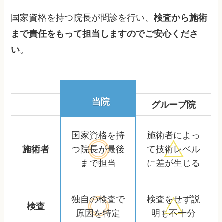
国家資格を持つ院長が問診を行い、
検査から施術
まで責任をもって担当しますのでご安心くださ
い
。
当院
グループ院
国家資格を持
施術者によっ
施術者
つ院長が
最後
て
技術レベル
まで担当
に差が生じる
独自の検査で
検査をせず
説
検査
原因を特定
明も不十分