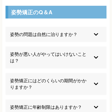
姿勢矯正のQ＆A
姿勢の問題は自然に治りますか？
姿勢の問題は長年の生活習慣で形成されるため、
自然治癒は難しいです。正しい施術と生活習慣の
姿勢が悪い人がやってはいけないこと
改善、継続的なセルフケアが必要になります。
は？
同じ姿勢を長時間続ける、重いバッグをわざわざ
かける、柔らかすぎるソファに長時間座る、スマ
姿勢矯正にはどのくらいの期間がかか
ホを見下ろす姿勢を続けることは避けるべきで
りますか？
す。
個人差がありますが、正しい施術と生活習慣の改
善により数週間から数ヶ月で改善が期待できま
姿勢矯正に年齢制限はありますか？
す。初回施術で効果を実感していただけることが