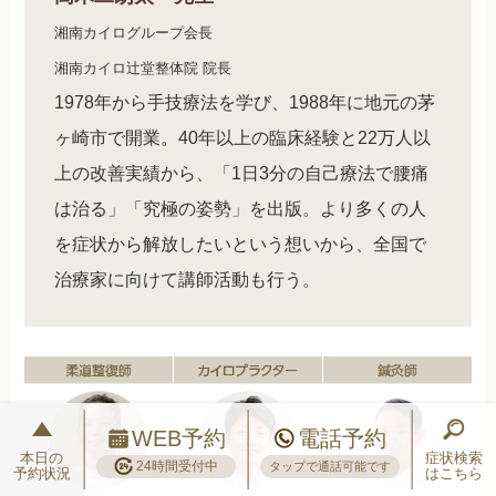
湘南カイログループ会長
湘南カイロ辻堂整体院 院長
1978年から手技療法を学び、1988年に地元の茅
ヶ崎市で開業。40年以上の臨床経験と22万人以
上の改善実績から、「1日3分の自己療法で腰痛
は治る」「究極の姿勢」を出版。より多くの人
を症状から解放したいという想いから、全国で
治療家に向けて講師活動も行う。
WEB予約
電話予約
本日の
症状検索
24時間受付中
タップで通話可能です
予約状況
はこちら