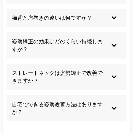
多いです。
年齢は制限ありません。
猫背と肩巻きの違いは何ですか？
猫背は背中全体が丸くなる状態で、巻き肩は肩が
前に出て内側に入り込む状態です。巻き肩も猫背
姿勢矯正の効果はどのくらい持続しま
の一種として考えられ、多くの場合併発していま
すか？
す。
施術回数や個人の生活習慣により異なりますが、
適切な回数の施術と日常生活での意識により長期
ストレートネックは姿勢矯正で改善で
的な改善が期待できます。
きますか？
はい、改善可能です。 ストレートネックは姿勢の
悪さが主な原因のため、骨格のバランスを整える
自宅でできる姿勢改善方法はあります
ことで根本的な改善を進めることができます。
か？
椅子やデスクの高さ調整、定期的な姿勢チェッ
ク、簡単なストレッチなどがありますが、根本改