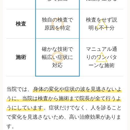
独自の検査で
検査をせず
説
検査
原因を特定
明も不十分
確かな技術で
マニュアル通
施術
幅広い症状に
りの
ワンパタ
対応
ーンな施術
当院では、
身体の変化や症状の波を見逃さないよ
うに、当院は検査から施術まで院長が全て行うよ
うにしています
。症状だけでなく、人を診ること
で変化を見逃さないため、高い治療効果がありま
す。