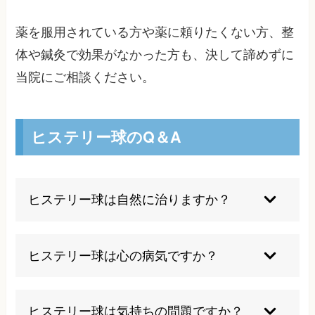
薬を服用されている方や薬に頼りたくない方、整
体や鍼灸で効果がなかった方も、決して諦めずに
当院にご相談ください。
ヒステリー球のQ＆A
ヒステリー球は自然に治りますか？
ストレスや緊張が一時的なものであれば、それが
解消されると症状も自然に改善することがありま
ヒステリー球は心の病気ですか？
す。容易ではありませんが、原因となるストレス
要因を取り除き、自律神経のバランスを整える努
ヒステリー球は精神的な要因が関係していること
力を続けることで症状の悪化を食い止めることは
もありますが、心の病気と単純に片付けられるも
ヒステリー球は気持ちの問題ですか？