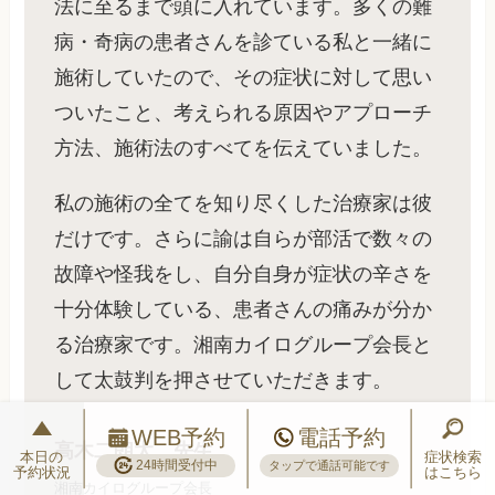
法に至るまで頭に入れています。多くの難
病・奇病の患者さんを診ている私と一緒に
施術していたので、その症状に対して思い
ついたこと、考えられる原因やアプローチ
方法、施術法のすべてを伝えていました。
私の施術の全てを知り尽くした治療家は彼
だけです。さらに諭は自らが部活で数々の
故障や怪我をし、自分自身が症状の辛さを
十分体験している、患者さんの痛みが分か
る治療家です。湘南カイログループ会長と
して太鼓判を押させていただきます。
WEB予約
電話予約
高木二朗太 先生
本日の
症状検索
24時間受付中
タップで通話可能です
予約状況
はこちら
湘南カイログループ会長