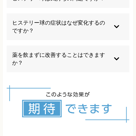
期待できます。初期段階であれば、安静や生活習
のではありません。頚椎の歪みや筋肉の緊張、姿
慣の見直しによって症状が軽減することもありま
勢の問題など、身体的な要因も大きく関わってい
いいえ。自律神経失調症は神経のバランスが崩れ
すが、根本的な原因が身体に残っている場合がほ
ます。当院では、精神的・身体的な両面からアプ
ることによって起きる症状です。気にしすぎで
ヒステリー球の症状はなぜ変化するの
とんどで、疲労の程度や環境によって再発するリ
ローチすることで、効果的な改善を目指します。
も、その人の精神の強度も関係ありません。症状
ですか？
スクがあります。
の原因となっている背骨の問題がわかり、正しく
自律神経が働くようになれば、症状は改善されま
ヒステリー球は自律神経と大きく関係していま
す。
す。自律神経は天候や生活環境やストレス、体調
薬を飲まずに改善することはできます
など様々な要因の影響を受けるため、症状が日に
か？
よって変化します。当院では、その時々の状態に
合わせた施術を行い、変化する症状にも柔軟に対
はい、可能です。当院では薬に頼らず、カイロプ
応しています。症状の真の原因を解明し、その人
ラクティックの施術により、頚椎の歪みや筋肉の
に適切な施術を行って根本的な改善を目指しま
緊張を改善し、症状の軽減を図ります。もちろ
す。
ん、医師から処方された薬がある場合は、自己判
断で中止せず、医師と相談しながら進めることを
お勧めします。