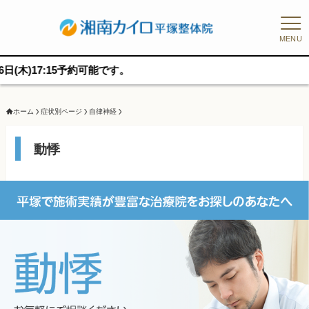
MENU
約可能です。
ホーム
症状別ページ
自律神経
動悸