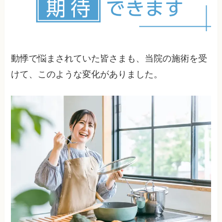
り方や、効果的な呼吸法、自宅でできる簡単なエ
す。ただし、長年の姿勢の問題や、ストレスの蓄
クササイズなど、生活習慣の改善も重要な要素で
積がある場合は、より長期的なアプローチが必要
す。一人一人の生活スタイルに合わせたセルフケ
になることもあります。定期的なメンテナンスを
アの方法もお伝えします。
続けることで、再発を防ぎ、健康な状態を維持す
ることができます。
動悸で悩まされていた皆さまも、当院の施術を受
けて、このような変化がありました。