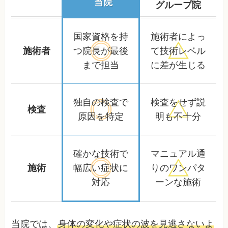
当院
グループ院
国家資格を持
施術者によっ
施術者
つ院長が
最後
て
技術レベル
まで担当
に差が生じる
独自の検査で
検査をせず
説
検査
原因を特定
明も不十分
確かな技術で
マニュアル通
施術
幅広い症状に
りの
ワンパタ
対応
ーンな施術
当院では、
身体の変化や症状の波を見逃さないよ