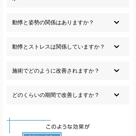
動悸を感じたら、まずは楽な姿勢で安静にしまし
ょう。深呼吸を意識し、ゆっくりと息を吸って吐
動悸と姿勢の関係はありますか？
くことで、自律神経のバランスを整えることがで
きます。ただし、動悸が30分以上続く場合や、胸
姿勢と動悸には密接な関係があります。特に猫背
痛や息苦しさを伴う場合は、すぐに医療機関を受
などの前傾姿勢では、胸郭が圧迫され、心臓や肺
動悸とストレスは関係していますか？
診してください。当院では、日常生活で実践でき
の働きに影響を与えることがあります。また、姿
る効果的な対処法もアドバイスしています。
勢の乱れは脊椎の変位を引き起こし、自律神経系
ストレスと動悸には密接な関係があります。スト
のバランスを崩す原因となります。自律神経は心
レスを感じると、自律神経のバランスが乱れ、心
施術でどのように改善されますか？
臓の働きを調整する重要な役割を担っているた
臓の鼓動が速くなります。これにより、拍動を強
め、その乱れが動悸として現れることがありま
く速く感じることがあります。また、ストレスに
心臓の動き関係する筋肉や背骨や肋骨の関節の可
す。当院では、姿勢分析を通じて、動悸と姿勢の
よる筋肉の緊張は、心臓付近の骨格の動きを制限
動域を広げます。そうする事で心臓が充分に動く
どのくらいの期間で改善しますか？
関連性を詳しく調べ、適切な施術とアドバイスを
することがあります。当院では、姿勢の改善と合
スペースができるようになります。また、心臓に
行っています。
わせて、自律神経のバランスを整える施術を行
関係している自律神経の働きを正常化させること
症状の重症度や慢性化の程度、生活習慣などによ
い、ストレスによる動悸の改善を目指します。日
も同時に行い、あらゆる方向からアプローチしま
って個人差がありますが、多くの方は4〜8回の施
常生活でのストレス管理の方法についてもアドバ
す。日常生活での姿勢改善やストレス管理の方法
術で明らかな改善を実感されます。初回の検査結
イスしています。
もアドバイスします。デスクワーク中の姿勢の取
果に基づいて、具体的な施術計画をご提案しま