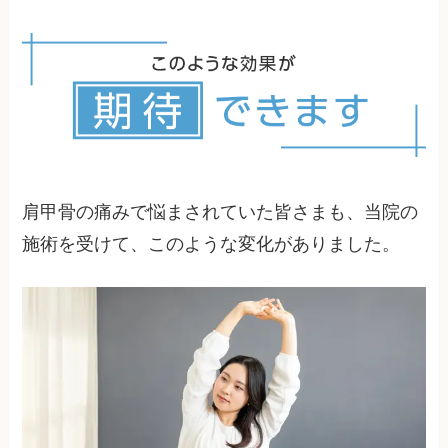
影響します。当院では、一人一人の生活習慣に合
施術によって、肩甲骨周辺の筋肉の緊張を緩め、
わせたセルフケアの方法をアドバイスします。適
関節の可動域を改善させ痛みの原因を取り除きま
度な運動も大切ですが、痛みがある状態での無理
す。また、神経や血管への圧迫を軽減することで
な運動は避けるべきです。
しびれやだるさの症状も改善させます。姿勢の改
善も重要な要素です。特に前方頭位や肩の巻き込
みなど、神経や血管を圧迫しやすい姿勢の修正を
行います。そこで重要なのは、詳細な検査です。
患部の状態だけでなく、姿勢全体のバランスや日
常生活での動作パターンを評価します。
肩甲骨の痛みで悩まされていた皆さまも、当院の
施術を受けて、このような変化がありました。