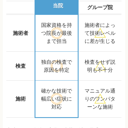
当院
グループ院
国家資格を持
施術者によっ
施術者
つ院長が
最後
て
技術レベル
まで担当
に差が生じる
独自の検査で
検査をせず
説
検査
原因を特定
明も不十分
確かな技術で
マニュアル通
施術
幅広い症状に
りの
ワンパタ
対応
ーンな施術