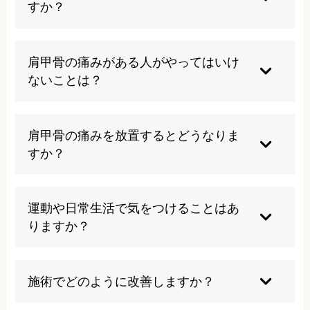
すか？
マッサージは一時的に筋肉の緊張を緩和し、血行
を促進するため、短期的な痛みの軽減には効果が
肩甲骨の痛みがある人がやってはいけ
あります。しかし、姿勢の問題や脊椎の変位な
ないことは？
ど、根本的な原因が解決されなければ、痛みは再
発します。当院では、筋肉へのアプローチだけで
激しい運動や重いものの持ち上げは避けるべきで
なく、骨格の問題や姿勢のバランスも含めた総合
す。また長時間同じ姿勢を続けることも良くあり
肩甲骨の痛みを放置するとどうなりま
的な施術を行うことで、長期的な改善を目指しま
ません。痛みを我慢して無理に活動を続けること
すか？
す。
は症状を悪化させる可能性があります。自己判断
での強いマッサージやストレッチも痛みを増大さ
肩甲骨の痛みに関連する筋肉の緊張があると、そ
せる危険性があります。
の緊張が頚部に広がり、首の痛みや腕のしびれを
運動や日常生活で気をつけることはあ
引き起こすことがあります。また、肩甲骨周辺の
りますか？
筋肉が「つるように」強く緊張をすれば、ぎっく
り背中という状態になり、日常生活に大きな支障
デスクワークやスマホ操作の際は、定期的に姿勢
が出る症状に発展する可能性もあります。
を変えたり、ストレッチを行うことが重要です。
施術でどのように改善しますか？
また、睡眠時の枕の高さや硬さも肩甲骨の痛みに