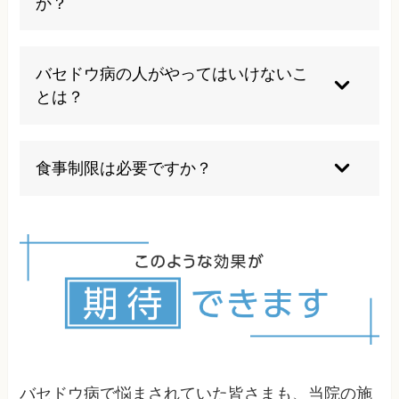
か？
り、強く症状を感じることがあります。また、ス
トレスによる筋肉の緊張は、首付近の骨格の動き
バセドウ病と姿勢には密接な関係があります。特
を制限することがあります。当院では、姿勢の改
にストレートネックや猫背などの前傾頭位姿勢で
バセドウ病の人がやってはいけないこ
善と合わせて、自律神経のバランスを整える施術
は、頚部が圧迫され、甲状腺の働きに影響を与え
とは？
を行い、ストレスによる動悸の改善を目指しま
ることがあります。また、姿勢の乱れは脊椎の変
す。日常生活でのストレス管理の方法についても
位を引き起こし、自律神経系のバランスを崩す原
過度なストレス、喫煙、ヨウ素の過剰摂取は避け
アドバイスしています。
因となります。自律神経は甲状腺の働きを調整す
るべきです。また甲状腺ホルモンが高い時期の手
食事制限は必要ですか？
る重要な役割を担っているため、その乱れが症状
術や外傷は甲状腺クリーゼのリスクがあります。
として現れることがあります。当院では、姿勢分
症状の状態によっては、激しい運動も避けましょ
基本的に食事制限はありませんが、ヨウ素を多く
析を通じて、バセドウ病と姿勢の関連性を詳しく
う。
含む海藻類の過剰摂取は控えめにすることが推奨
調べ、適切な施術とアドバイスを行っています。
されます。当院では血液検査のデータを見ること
で、栄養のアドバイスも行います。
バセドウ病で悩まされていた皆さまも、当院の施