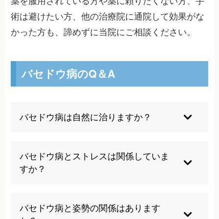
薬を服用されている方や薬に頼りたくない方、手
術は避けたい方、他の治療院に通院して効果がな
かった方も、諦めずに当院にご相談ください。
バセドウ病のQ＆A
バセドウ病は自然に治りますか？
バセドウ病は自己免疫疾患のため、自然治癒は期
待できません。適切な治療により症状をコントロ
バセドウ病とストレスは関係していま
ールすることで、正常な生活を送ることが可能に
すか？
なります。当院では甲状腺の機能が正常に働くよ
うに、自律神経の調整を行います。背骨の関節や
ストレスと甲状腺の機能は密接な関係がありま
姿勢の問題を改善させる事で、自律神経が正常に
す。ストレスを感じると、自律神経のバランスが
バセドウ病と姿勢の関係はあります
働くようにします。
乱れ、甲状腺の機能は活発になります。これによ