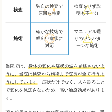
独自の検査で
検査をせず
説
検査
原因を特定
明も不十分
確かな技術で
マニュアル通
施術
幅広い症状に
りの
ワンパタ
対応
ーンな施術
当院では、
身体の変化や症状の波を見逃さないよ
うに、当院は検査から施術まで院長が全て行うよ
うにしています
。症状だけでなく、人を診ること
で変化を見逃さないため、高い治療効果がありま
す。