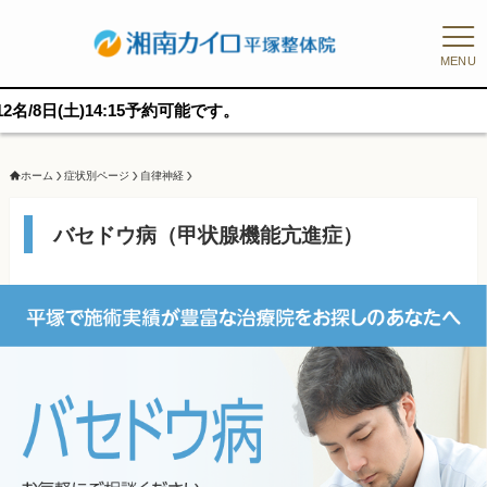
MENU
15予約可能です。
ホーム
症状別ページ
自律神経
バセドウ病（甲状腺機能亢進症）