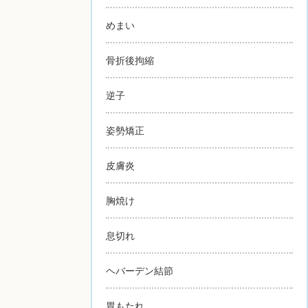
めまい
骨折後拘縮
逆子
姿勢矯正
皮膚炎
胸焼け
息切れ
ヘバーデン結節
胃もたれ