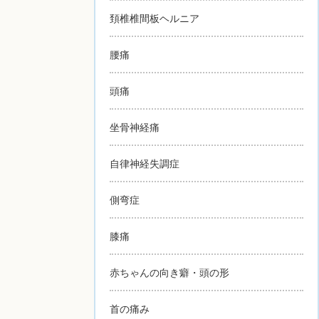
頚椎椎間板ヘルニア
腰痛
頭痛
坐骨神経痛
自律神経失調症
側弯症
膝痛
赤ちゃんの向き癖・頭の形
首の痛み