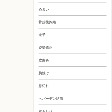
めまい
骨折後拘縮
逆子
姿勢矯正
皮膚炎
胸焼け
息切れ
ヘバーデン結節
胃もたれ