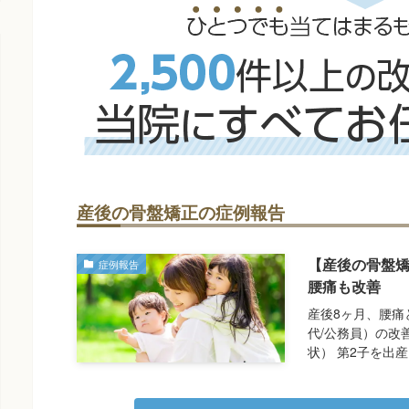
産後の骨盤矯正の症例報告
【産後の骨盤矯
症例報告
腰痛も改善
産後8ヶ月、腰痛
代/公務員）の改
状） 第2子を出