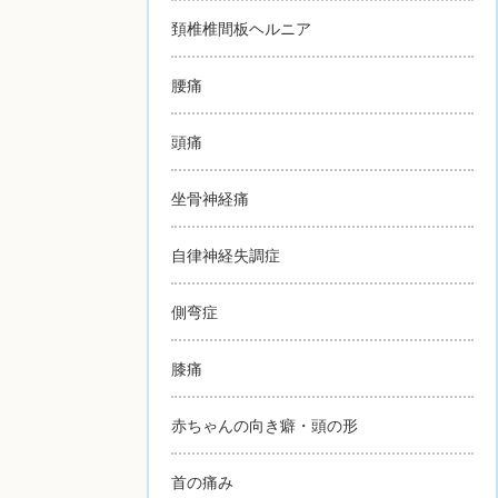
頚椎椎間板ヘルニア
腰痛
頭痛
坐骨神経痛
自律神経失調症
側弯症
膝痛
赤ちゃんの向き癖・頭の形
首の痛み