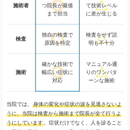
施術者
つ院長が
最後
て
技術レベル
まで担当
に差が生じる
独自の検査で
検査をせず
説
検査
原因を特定
明も不十分
確かな技術で
マニュアル通
施術
幅広い症状に
りの
ワンパタ
対応
ーンな施術
当院では、
身体の変化や症状の波を見逃さないよ
うに、当院は検査から施術まで院長が全て行うよ
うにしています
。症状だけでなく、人を診ること