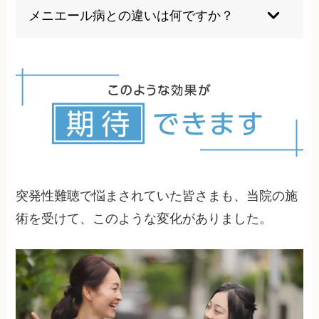
くとも1週間以内の受診が推奨されます。1か月を
メニエール病との違いは何ですか？
超えると聴力固定のリスクが高まります。当院に
来院された患者さんの中には、3ヶ月以上経過し
突発性難聴は通常1回のみの発症で症状の波があ
ても改善するケースも良くあります。
りませんが、メニエール病は難聴とめまいを繰り
返すのが特徴で、発症パターンが大きく異なりま
す。
突発性難聴で悩まされていた皆さまも、当院の施
術を受けて、このような変化がありました。