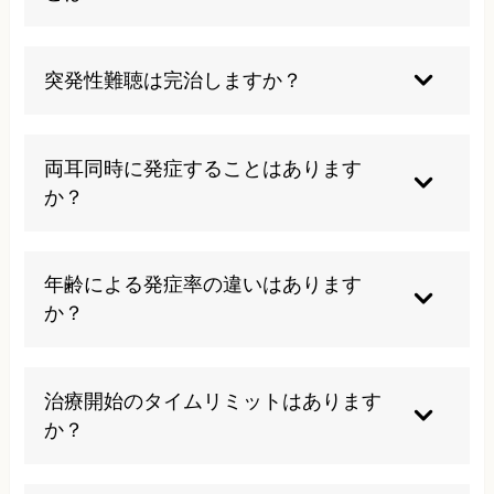
も、原因が残っていれば、再発の可能性は高くあ
ります。原因を特定し、生活習慣の改善や専門的
大音量での音楽鑑賞、激しい運動、過度なストレ
な施術を組み合わせることが重要です。
ス、アルコールの過剰摂取は避け、十分な休息を
突発性難聴は完治しますか？
取り、医師の指示に従った治療を継続することが
大切です。
早期治療により約3分の1の方が完全回復します
が、残りの方には何らかの聴力低下が残存する可
両耳同時に発症することはあります
能性があり、治療開始時期が回復に大きく影響し
か？
ます。
非常にまれですが両耳同時発症もあります。通常
は片耳のみの発症で、両耳に症状がある場合は他
年齢による発症率の違いはあります
の疾患の可能性も考慮し、詳しい検査が必要で
か？
す。
以前は40-50代の女性に多いとされていました
が、現在は10代から高齢者まで幅広い年代で発症
治療開始のタイムリミットはあります
し、年齢や性別による明確な差は見られなくなっ
か？
ています。
発症後48時間以内の治療開始が最も効果的で、遅