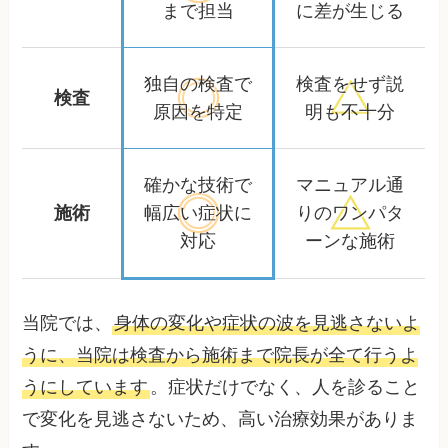
まで担当
に差が生じる
独自の検査で
検査をせず
説
検査
原因を特定
明も不十分
確かな技術で
マニュアル通
施術
幅広い症状に
りの
ワンパタ
対応
ーンな施術
当院では、
身体の変化や症状の波を見逃さないよ
うに、当院は検査から施術まで院長が全て行うよ
うにしています
。症状だけでなく、人を診ること
で変化を見逃さないため、高い治療効果がありま