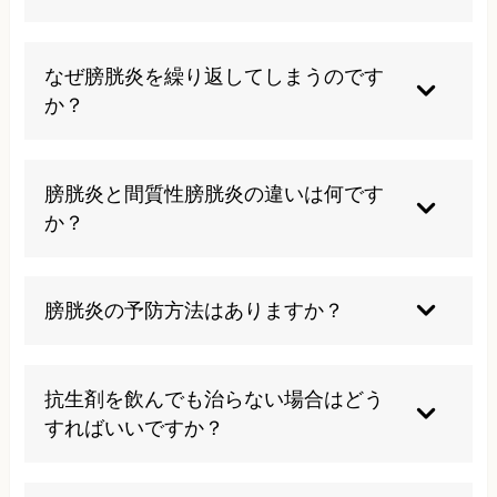
を起こす場合は、免疫力の低下や治癒力の低下、
自律神経の乱れが起きている可能性があるため、
アルコールやカフェイン、香辛料など刺激の強い
根本的な身体の改善が必要です。
食べ物は避けましょう。また、長時間の排尿我慢
なぜ膀胱炎を繰り返してしまうのです
や下半身の冷えも症状を悪化させる要因となりま
か？
す。入浴時は湯船に浸からずシャワーのみにする
ことも大切です。
根本的な体質改善ができていない場合や、生活習
慣に問題がある場合に再発しやすくなります。ま
膀胱炎と間質性膀胱炎の違いは何です
た、膀胱周辺の血流不良や自律神経の乱れが影響
か？
している可能性もあります。
一般的な膀胱炎は細菌感染が原因ですが、間質性
膀胱炎は原因不明の慢性炎症です。間質性膀胱炎
膀胱炎の予防方法はありますか？
は症状がより重篤で、膀胱に特徴的な病変が見ら
れることが特徴です。
十分な水分摂取、規則正しい排尿習慣、下半身を
冷やさない、ストレス管理などが予防に効果的で
抗生剤を飲んでも治らない場合はどう
す。また、免疫力を高める生活習慣を心がけるこ
すればいいですか？
とも重要です。
薬剤耐性菌の可能性や、膀胱炎以外の疾患の可能