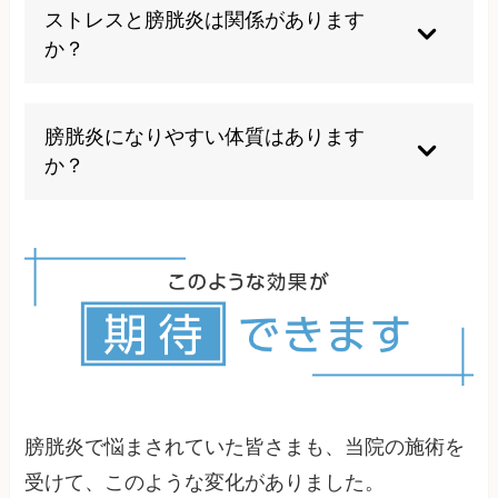
性があります。また、根本的な体質や生活習慣の
ストレスと膀胱炎は関係があります
改善が必要な場合もあるため、総合的なアプロー
か？
チを検討することをお勧めします。
ストレスは免疫力を低下させ、自律神経のバラン
スを崩すため膀胱炎のリスクを高めます。また、
膀胱炎になりやすい体質はあります
ストレスにより膀胱の機能が低下し、症状が悪化
か？
することもあります。
女性は尿道が短いため男性より感染しやすく、ま
た冷え性の方や免疫力が低下しやすい方は膀胱炎
になりやすい傾向があります。生活習慣や体質の
改善により予防することが可能です。
膀胱炎で悩まされていた皆さまも、当院の施術を
受けて、このような変化がありました。