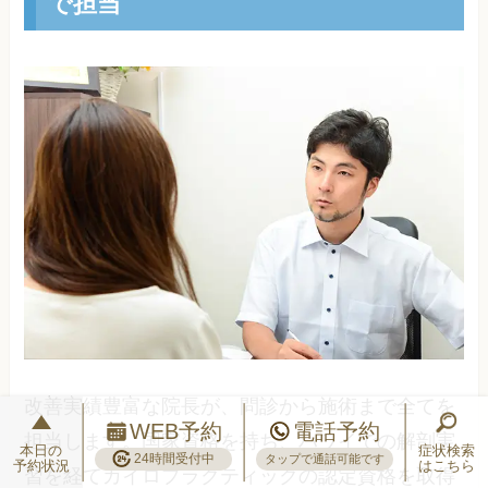
で担当
改善実績豊富な院長が、問診から施術まで全てを
WEB予約
電話予約
担当します。国家資格を持ち、ハワイでの解剖実
本日の
症状検索
24時間受付中
タップで通話可能です
予約状況
はこちら
習を経てカイロプラクティックの認定資格を取得