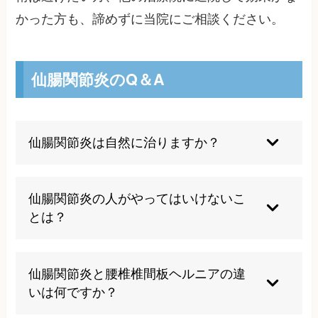
かった方も、諦めずに当院にご相談ください。
仙腸関節炎のQ＆A
仙腸関節炎は自然に治りますか？
軽度の場合は安静にすることで自然治癒すること
もありますが、多くの場合は適切な治療が必要で
仙腸関節炎の人がやってはいけないこ
す。放置すると慢性化するリスクが高いため、早
とは？
期の対処をお勧めします。症状の原因が残ったま
まで、患部をかばうような生活をし続けること
長時間の同一姿勢、重いものを持ち上げる動作、
で、突然重症化して再発症する可能性もありま
腰を大きく捻る動作は避けましょう。また、片側
仙腸関節炎と腰椎椎間板ヘルニアの違
す。一度症状を感じたら早期の対処が重要です。
に偏った姿勢や足を組む習慣も症状を悪化させる
いは何ですか？
可能性があります。