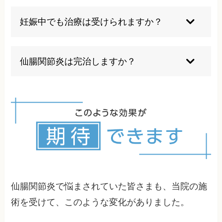
仙腸関節炎は骨盤の関節の炎症で、片側のお尻か
ら腰の痛みが特徴です。一方、椎間板ヘルニアは
妊娠中でも治療は受けられますか？
背骨の椎間板の問題で、足のしびれや筋力低下を
伴うことが多いです。
整体院によって強い施術をしますが、当院のマタ
ニティ整体は妊婦さんの体に負担をかけない優し
仙腸関節炎は完治しますか？
い手技で行います。強い刺激や痛みを伴う施術は
行わず、リラックスできる程度の心地よい圧での
適切な治療により症状の改善は十分可能です。改
施術を心がけています。万が一、施術中に不快感
善のスピードには個人差がありますが、日常生活
や痛みを感じた場合は、遠慮なくお伝えくださ
の改善や予防策の継続により、根本的な改善もで
い。体勢や施術の強さを調整いたします。妊娠中
きます。
の体は特にデリケートですので、常にコミュニケ
ーションを取りながら安全な施術を行います。
仙腸関節炎で悩まされていた皆さまも、当院の施
術を受けて、このような変化がありました。