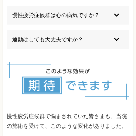
けることで症状の悪化を食い止めることは期待で
慢性疲労症候群の改善には、症状の原因を特定す
きます。
ることが何よりも重要です。当院では徹底した検
慢性疲労症候群は心の病気ですか？
査により、あなたの身体が抱える問題点を明らか
にします。背椎の歪みや可動域の低下は自律神経
いいえ、慢性疲労症候群は心の病気ではありませ
系に影響を与え、全身の機能低下を招きます。特
ん。世界保健機関（WHO）も神経系の疾患とし
運動はしても大丈夫ですか？
に上部頚椎の状態は脳への血流や神経伝達に大き
て分類しています。免疫系の異常や自律神経系の
く関わるため、重点的に確認します。筋肉の緊張
機能不全など、身体的な要因が主な原因とされて
慢性疲労症候群の方にとって運動は注意が必要で
状態も重要なポイントです。過度に緊張した筋肉
います。ただし、長期間症状が続くことによる二
す。適切な強度と頻度であれば血流改善や筋力維
は血流を阻害し、疲労物質の蓄積を促進します。
次的なストレスやうつ症状を伴うことはありま
持に役立ちますが、過度な運動は症状を悪化させ
疲労に関係する肝臓や副腎の状態も含め、あらゆ
す。
る「労作後の倦怠感」を引き起こす可能性があり
る方向からアプローチし、改善に導きます。
ます。当院では検査結果に基づいて、あなたの状
態に合った運動プログラムをアドバイスします。
慢性疲労症候群で悩まされていた皆さまも、当院
の施術を受けて、このような変化がありました。