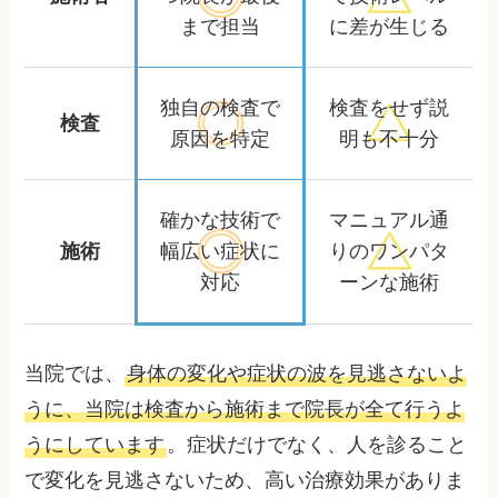
まで担当
に差が生じる
独自の検査で
検査をせず
説
検査
原因を特定
明も不十分
確かな技術で
マニュアル通
施術
幅広い症状に
りの
ワンパタ
対応
ーンな施術
当院では、
身体の変化や症状の波を見逃さないよ
うに、当院は検査から施術まで院長が全て行うよ
うにしています
。症状だけでなく、人を診ること
で変化を見逃さないため、高い治療効果がありま