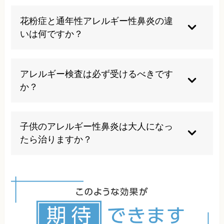
生活を含む生活習慣の見直しによって症状が軽減
アレルゲンへの過度な曝露、鼻を強くかみすぎる
することもありますが、根本的な原因が身体に残
こと、ストレスの蓄積、睡眠不足、過度な飲酒や
花粉症と通年性アレルギー性鼻炎の違
っている場合がほとんどで、疲労の程度や環境に
喫煙は症状を悪化させるため避けるべきです。
いは何ですか？
よって再発するリスクがあります。
花粉症は特定の季節に飛散する花粉が原因の季節
性アレルギー性鼻炎で、通年性はダニやハウスダ
アレルギー検査は必ず受けるべきです
ストなど一年中存在するアレルゲンが原因です。
か？
原因アレルゲンを特定することで適切な対策が立
てられるため、症状が続く場合は検査を受けるこ
子供のアレルギー性鼻炎は大人になっ
とをお勧めします。治療方針の決定にも重要な情
たら治りますか？
報となります。
一部の子供では成長とともに症状が軽減すること
もありますが、多くの場合は成人になっても症状
が持続します。アレルギー性鼻炎の原因となる身
体の問題を特定させ、適切な施術を行う事が重要
です。