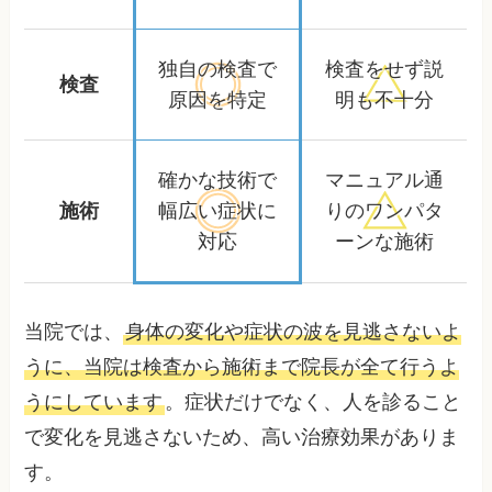
独自の検査で
検査をせず
説
検査
原因を特定
明も不十分
確かな技術で
マニュアル通
施術
幅広い症状に
りの
ワンパタ
対応
ーンな施術
当院では、
身体の変化や症状の波を見逃さないよ
うに、当院は検査から施術まで院長が全て行うよ
うにしています
。症状だけでなく、人を診ること
で変化を見逃さないため、高い治療効果がありま
す。