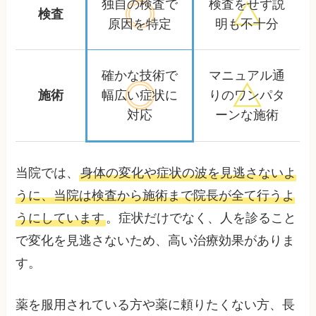
独自の検査で
検査をせず
説
検査
原因を特定
明も不十分
確かな技術で
マニュアル通
施術
幅広い症状に
りの
ワンパタ
対応
ーンな施術
当院では、
身体の変化や症状の波を見逃さないよ
うに、当院は検査から施術まで院長が全て行うよ
うにしています
。症状だけでなく、人を診ること
で変化を見逃さないため、高い治療効果がありま
す。
薬を服用されている方や薬に頼りたくない方、長