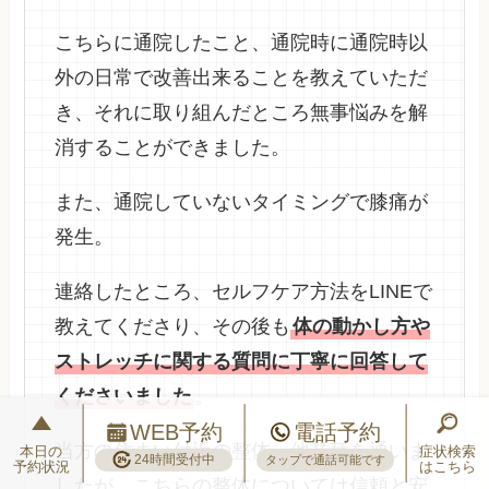
こちらに通院したこと、通院時に通院時以
外の日常で改善出来ることを教えていただ
き、それに取り組んだところ無事悩みを解
消することができました。
また、通院していないタイミングで膝痛が
発生。
連絡したところ、セルフケア方法をLINEで
教えてくださり、その後も
体の動かし方や
ストレッチに関する質問に丁寧に回答して
くださいました
。
WEB予約
電話予約
当方の住まい付近の整体、他業種を通いま
本日の
症状検索
24時間受付中
タップで通話可能です
予約状況
はこちら
したが、こちらの整体については信頼と安