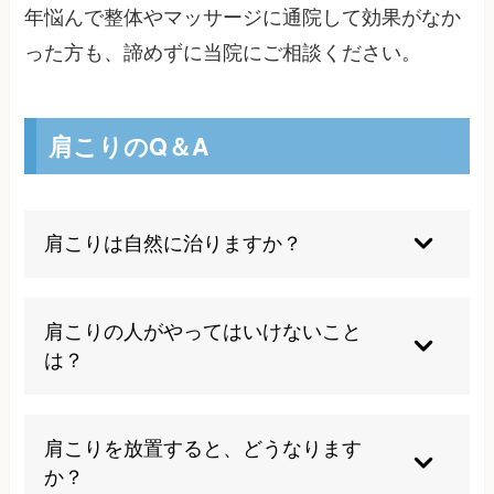
年悩んで整体やマッサージに通院して効果がなか
った方も、諦めずに当院にご相談ください。
肩こりのQ＆A
肩こりは自然に治りますか？
一時的な疲労による軽度の肩こりは休息で改善す
ることもありますが、慢性化した肩こりは自然治
肩こりの人がやってはいけないこと
癒が難しく、適切なケアが必要です。痛みが緩和
は？
したと感じていても、痛みの原因が隠れてしまう
ことや、慣れることで痛みを感じなくなりケース
長時間同じ姿勢を続けること、重い荷物の片側持
もあります。原因を特定し、生活習慣の改善や専
ち、不適切な枕の使用、過度なストレスの蓄積、
肩こりを放置すると、どうなります
門的な施術を組み合わせることが重要です。
運動不足などは避けるべきです。また、症状が重
か？