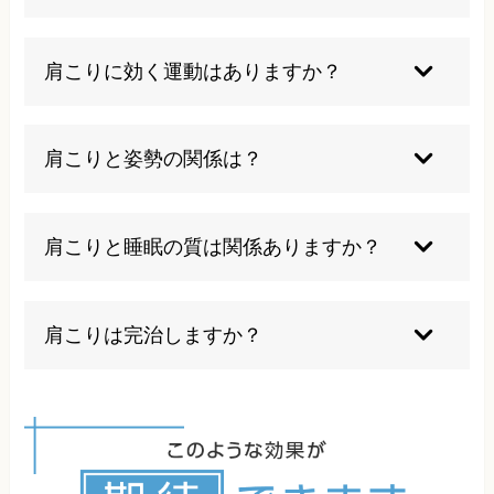
い時の無理な運動や、痛きもち良いと感じる強い
マッサージも悪化させる恐れがあります。
肩こりによって首や肩の筋肉が緊張すると、その
緊張が頭部に広がり、頭痛を引き起こすことがあ
肩こりに効く運動はありますか？
ります。また、血行不良により酸素が脳に十分に
届かないことで立ちくらみや貧血、めまいの原因
肩甲骨周りのストレッチ、首の回旋運動、胸を開
になります。緊張が腕に広がれば、手のしびれや
くエクササイズなどが効果的です。ただし、痛み
肩こりと姿勢の関係は？
五十肩になる可能性もあります。
が強い時は無理をしてはいけません。ウォーキン
グなどの適度な有酸素運動も血行促進や肩周りの
姿勢は肩こりの最も重要な要因の一つです。特に
関節・筋肉を動かす効果があります。
前かがみや猫背の姿勢は、首や肩の筋肉に過度な
肩こりと睡眠の質は関係ありますか？
負担をかけ、肩こりを引き起こします。現在の姿
勢の状態を知ること、日常生活でどのような姿勢
大きく関係しています。肩こりがあると快適な姿
でいるかを知ること、どちらも大切になります。
勢で眠れず睡眠の質が低下します。そして、質の
肩こりは完治しますか？
悪い睡眠は筋肉の回復を妨げ肩こりを悪化させま
す。その結果、寝ても寝ても疲れが取れないよう
一時的な肩こりは適切なケアで改善しますし、慢
な悪循環が生まれてしまいます。
性化した肩こりの完治するケースも多くありま
す。原因に応じた適切な施術と生活習慣の改善も
必要となりますが、肩こりを感じない生活を送る