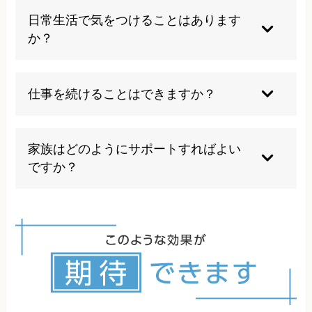
髄での痛み処理機能の異常によるため、一般的な
日常生活で気をつけることはあります
検査では異常として現れません。
か？
規則正しい睡眠、適度な運動、ストレス管理が重
要です。無理をせず自分のペースを保ち、症状の
仕事を続けることはできますか？
変化を記録することで自己管理能力を高めましょ
う。
症状の程度により異なりますが、適切な治療と職
場環境の調整により仕事を継続することは可能で
家族はどのようにサポートすればよい
す。必要に応じて勤務形態の変更も検討しましょ
ですか？
う。
病気への理解を深め、患者の痛みを受け入れるこ
とが大切です。過度な心配や過保護は避け、患者
の自立を支援する姿勢が重要です。