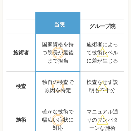
当院
グループ院
国家資格を持
施術者によっ
施術者
つ院長が
最後
て
技術レベル
まで担当
に差が生じる
独自の検査で
検査をせず
説
検査
原因を特定
明も不十分
確かな技術で
マニュアル通
施術
幅広い症状に
りの
ワンパタ
対応
ーンな施術