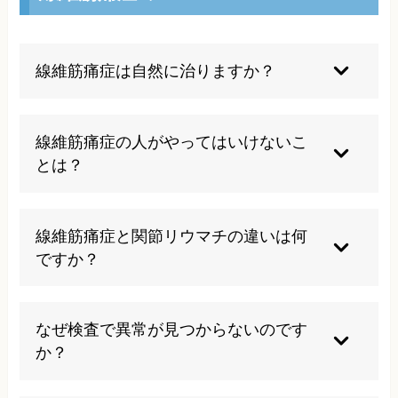
線維筋痛症は自然に治りますか？
線維筋痛症は慢性疾患のため自然治癒は困難です
が、適切な治療により症状の改善は十分可能で
線維筋痛症の人がやってはいけないこ
す。早期治療開始により回復の可能性が高まりま
とは？
す。
過度な安静や運動不足、ストレスの蓄積、無理な
活動は症状を悪化させます。規則正しい生活リズ
線維筋痛症と関節リウマチの違いは何
ムを保ち、適度な運動を心がけることが重要で
ですか？
す。
関節リウマチは関節の炎症による病気で血液検査
で異常が見つかりますが、線維筋痛症は検査で異
なぜ検査で異常が見つからないのです
常が見つからない中枢性の痛みが特徴です。
か？
線維筋痛症の痛みは組織の損傷ではなく、脳や脊