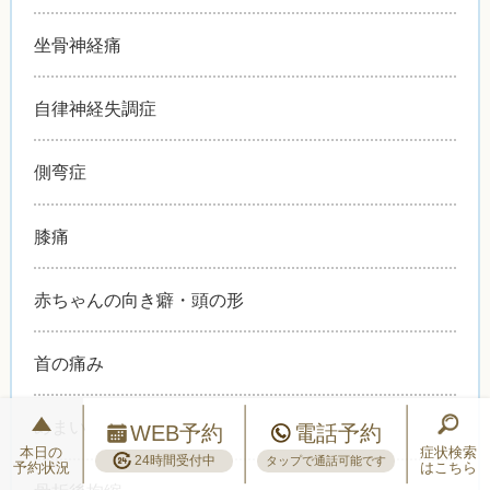
坐骨神経痛
自律神経失調症
側弯症
膝痛
赤ちゃんの向き癖・頭の形
首の痛み
めまい
WEB予約
電話予約
本日の
症状検索
24時間受付中
タップで通話可能です
予約状況
はこちら