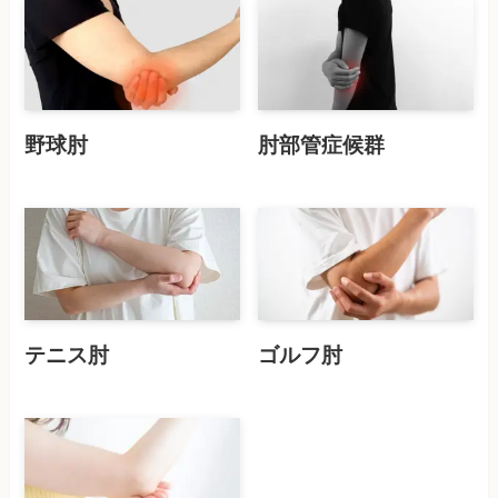
野球肘
肘部管症候群
テニス肘
ゴルフ肘