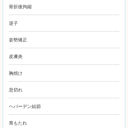
骨折後拘縮
逆子
姿勢矯正
皮膚炎
胸焼け
息切れ
ヘバーデン結節
胃もたれ