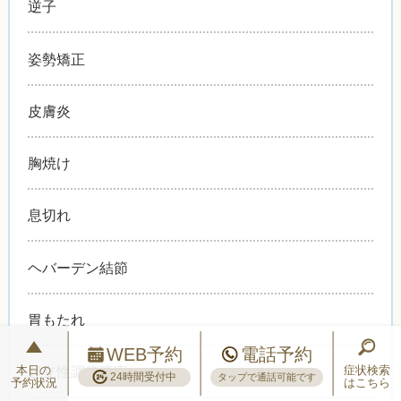
逆子
姿勢矯正
皮膚炎
胸焼け
息切れ
ヘバーデン結節
胃もたれ
WEB予約
電話予約
本日の
症状検索
起立性調節障害
24時間受付中
タップで通話可能です
予約状況
はこちら