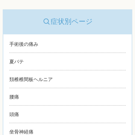
症状別ページ
手術後の痛み
夏バテ
頚椎椎間板ヘルニア
腰痛
頭痛
坐骨神経痛