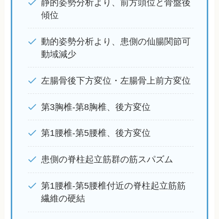
静的姿勢分析より、前方頭位と骨盤後
傾位
動的姿勢分析より、患側の仙腸関節可
動域減少
左腸骨後下方変位・左腸骨上前方変位
第3胸椎-第8胸椎、後方変位
第1腰椎-第5腰椎、後方変位
患側の脊柱起立筋群の筋スパズム
第1腰椎-第5腰椎付近の脊柱起立筋筋
繊維の硬結