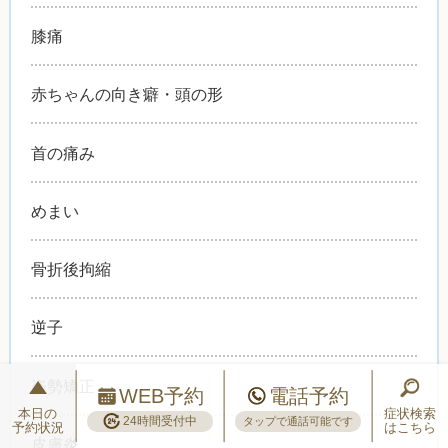
膝痛
赤ちゃんの向き癖・頭の形
首の痛み
めまい
骨折後拘縮
逆子
姿勢矯正
WEB予約
電話予約
本日の
症状検索
24時間受付中
タップで通話可能です
予約状況
はこちら
皮膚炎