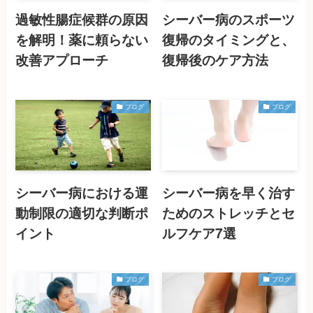
過敏性腸症候群の原因
シーバー病のスポーツ
を解明！薬に頼らない
復帰のタイミングと、
改善アプローチ
復帰後のケア方法
ブログ
ブログ
シーバー病における運
シーバー病を早く治す
動制限の適切な判断ポ
ためのストレッチとセ
イント
ルフケア7選
ブログ
ブログ