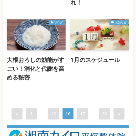
れ！
ブログ
お知らせ
大根おろしの効能がす
1月のスケジュール
ごい！消化と代謝を高
める秘密
«
1
...
15
16
17
...
23
»