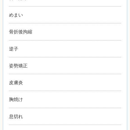
めまい
骨折後拘縮
逆子
姿勢矯正
皮膚炎
胸焼け
息切れ