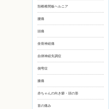
頚椎椎間板ヘルニア
腰痛
頭痛
坐骨神経痛
自律神経失調症
側弯症
膝痛
赤ちゃんの向き癖・頭の形
首の痛み