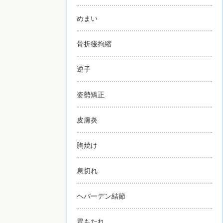
めまい
骨折後拘縮
逆子
姿勢矯正
皮膚炎
胸焼け
息切れ
ヘバーデン結節
胃もたれ