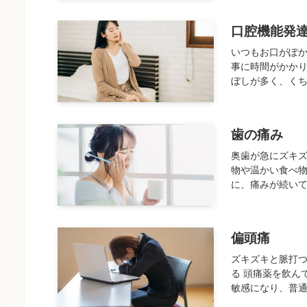
口腔機能発
いつもお口がぽか
事に時間がかかり
ぼしが多く、くち
歯の痛み
奥歯が急にズキズ
物や温かい食べ物
に、痛みが続いて
偏頭痛
ズキズキと脈打
る 頭痛薬を飲ん
敏感になり、普通