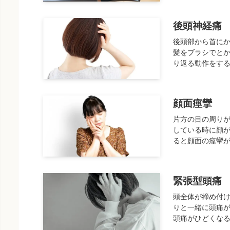
後頭神経痛
後頭部から首に
髪をブラシでとか
り返る動作をする
顔面痙攣
片方の目の周りが
している時に顔が
ると顔面の痙攣が
緊張型頭痛
頭全体が締め付け
りと一緒に頭痛が
頭痛がひどくなる