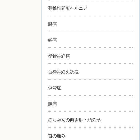
頚椎椎間板ヘルニア
腰痛
頭痛
坐骨神経痛
自律神経失調症
側弯症
膝痛
赤ちゃんの向き癖・頭の形
首の痛み