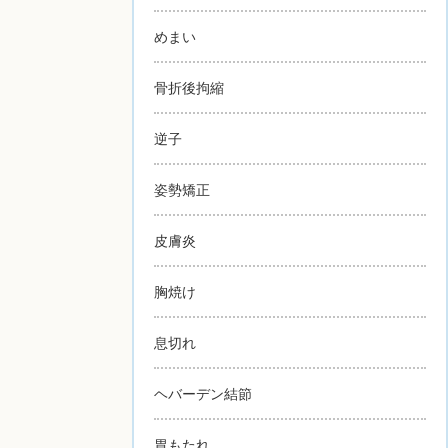
めまい
骨折後拘縮
逆子
姿勢矯正
皮膚炎
胸焼け
息切れ
ヘバーデン結節
胃もたれ