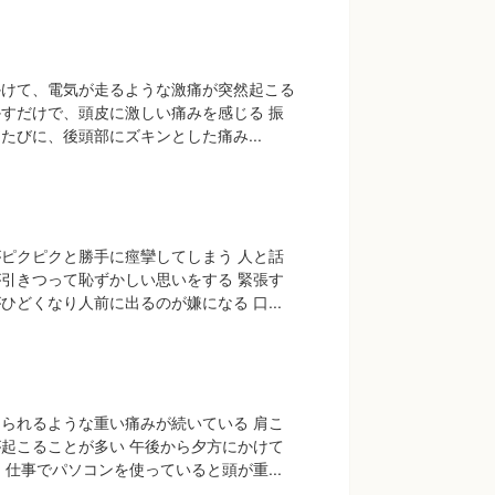
かけて、電気が走るような激痛が突然起こる
すだけで、頭皮に激しい痛みを感じる 振
たびに、後頭部にズキンとした痛み...
ピクピクと勝手に痙攣してしまう 人と話
引きつって恥ずかしい思いをする 緊張す
ひどくなり人前に出るのが嫌になる 口...
られるような重い痛みが続いている 肩こ
起こることが多い 午後から夕方にかけて
 仕事でパソコンを使っていると頭が重...