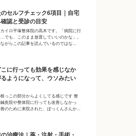
炎のセルフチェック6項目｜自宅
み確認と受診の目安
南カイロ平塚整体院の高木です。「病院に行
な…でも、このまま放置していいのかな」。
ながらこの記事を読んでいるのではな...
どこに行っても効果を感じなか
がるようになって、ウソみたい
根っこの部分からよくしてる感じです 整
、鍼灸院や整体院に行っても改善しなかっ
善のために来院された、ぽっくんさんか...
群の治療法｜薬・注射・手術・