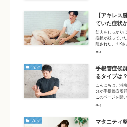
【アキレス
ていた症状
筋肉をしっかりほ
症状が残ってい
院された、H.Kさ
4
手根管症候
ブログ
るタイプは
こんにちは、湘
分が手根管症候
このページを開い
4
マタニティ
ブログ