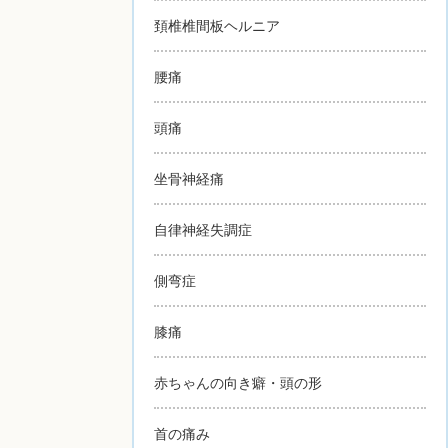
頚椎椎間板ヘルニア
腰痛
頭痛
坐骨神経痛
自律神経失調症
側弯症
膝痛
赤ちゃんの向き癖・頭の形
首の痛み