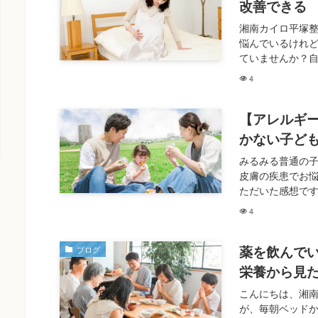
改善できる
湘南カイロ平塚
悩んでいるけれ
ていませんか？自
4
【アレルギ
かない子ど
みるみる普通の子
皮膚の疾患でお悩み
ただいた感想です
4
薬を飲んで
ブログ
栄養から見
こんにちは、湘
が、毎朝ベッド