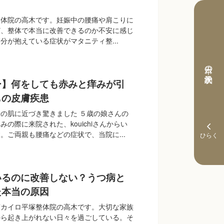
整体院の高木です。妊娠中の腰痛や肩こりに
ど、整体で本当に改善できるのか不安に感じ
分が抱えている症状がマタニティ整...
本日の予約状況
ー】何をしても赤みと痒みが引
もの皮膚疾患
の肌に近づき驚きました ５歳の娘さんの
の際に来院された、kouichiさんからい
。ご両親も腰痛などの症状で、当院に...
いるのに改善しない？うつ病と
た本当の原因
南カイロ平塚整体院の高木です。大切な家族
から起き上がれない日々を過ごしている。そ