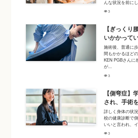
んな状況を前にし
3
【ぎっくり
いかかって
施術後、普通に歩
間もかかるほど
KEN PGBさ
が...
3
【側弯症】
され、手術
詳しく身体の状況
校の健康診断で
いいと言われ、イ
3