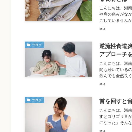
こんにちは、湘
や肩の痛みがな
ごしていませんか
4
逆流性食道
ブログ
アプローチ
こんにちは、湘
間も続いている
飲んでも全然良く
4
首を回すと
ブログ
こんにちは、湘
すとゴリゴリ音
になった」そんな
4