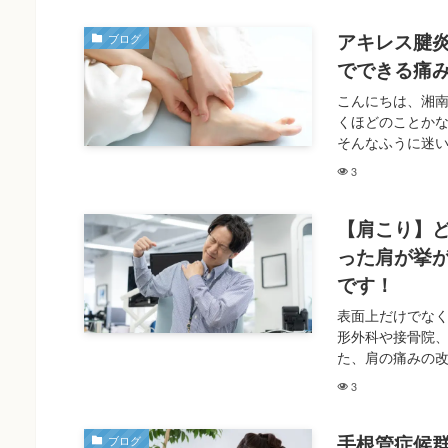
アキレス腱
ブログ
でできる痛
こんにちは、湘
くほどのことか
そんなふうに迷い
3
【肩こり】
った肩が挙
です！
表面上だけでなく
形外科や接骨院
た、肩の痛みの改
3
手根管症候
ブログ