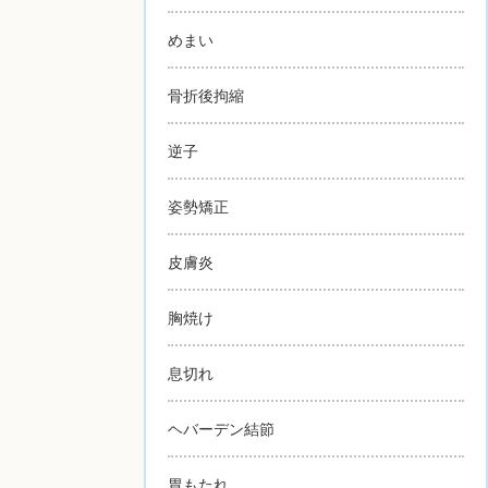
めまい
骨折後拘縮
逆子
姿勢矯正
皮膚炎
胸焼け
息切れ
ヘバーデン結節
胃もたれ