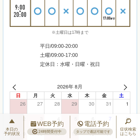
※土曜日は17時まで
平日/09:00-20:00
土曜/09:00-17:00
定休日：水曜・日曜・祝日
2026年 8月
日
月
火
水
木
金
土
26
27
28
29
30
31
1
2
3
4
5
6
8
7
WEB予約
電話予約
本日の
症状検索
24時間受付中
タップで通話可能です
9
10
11
12
13
14
15
予約状況
はこちら