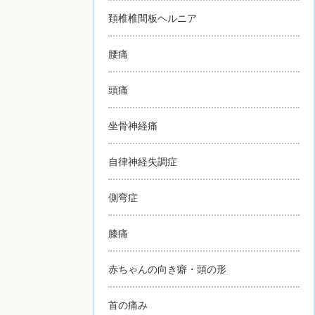
頚椎椎間板ヘルニア
腰痛
頭痛
坐骨神経痛
自律神経失調症
側弯症
膝痛
赤ちゃんの向き癖・頭の形
首の痛み