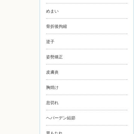
めまい
骨折後拘縮
逆子
姿勢矯正
皮膚炎
胸焼け
息切れ
ヘバーデン結節
胃もたれ