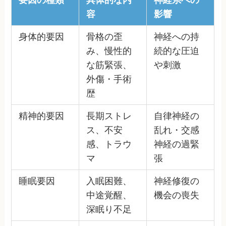
要因の種類
具体的な内
神経系への
容
影響
身体的要因
骨格の歪
神経への持
み、慢性的
続的な圧迫
な筋緊張、
や刺激
外傷・手術
歴
精神的要因
長期ストレ
自律神経の
ス、不安
乱れ・交感
感、トラウ
神経の過緊
マ
張
睡眠要因
入眠困難、
神経修復の
中途覚醒、
機会の喪失
深眠り不足