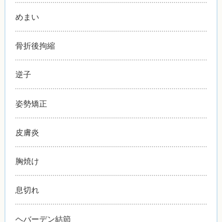
めまい
骨折後拘縮
逆子
姿勢矯正
皮膚炎
胸焼け
息切れ
ヘバーデン結節