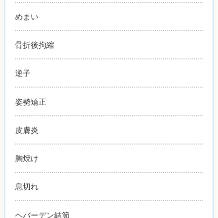
めまい
骨折後拘縮
逆子
姿勢矯正
皮膚炎
胸焼け
息切れ
ヘバーデン結節