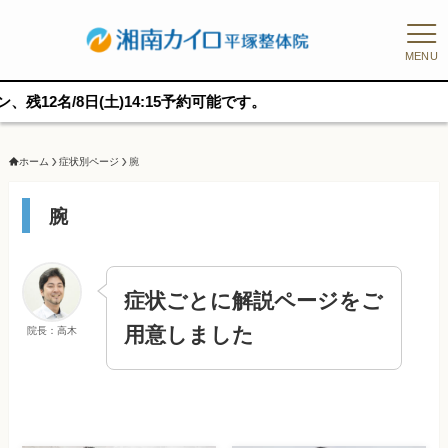
MENU
名/8日(土)14:15予約可能です。
ホーム
症状別ページ
腕
腕
症状ごとに解説ページをご
用意しました
院長：高木