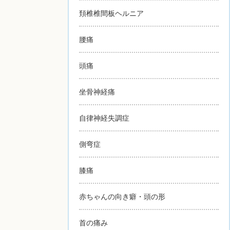
頚椎椎間板ヘルニア
腰痛
頭痛
坐骨神経痛
自律神経失調症
側弯症
膝痛
赤ちゃんの向き癖・頭の形
首の痛み