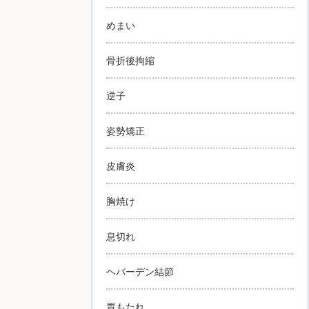
めまい
骨折後拘縮
逆子
姿勢矯正
皮膚炎
胸焼け
息切れ
ヘバーデン結節
胃もたれ