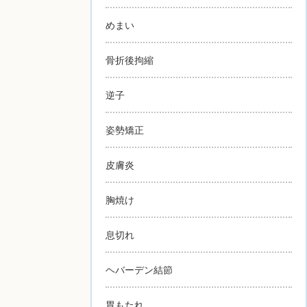
めまい
骨折後拘縮
逆子
姿勢矯正
皮膚炎
胸焼け
息切れ
ヘバーデン結節
胃もたれ