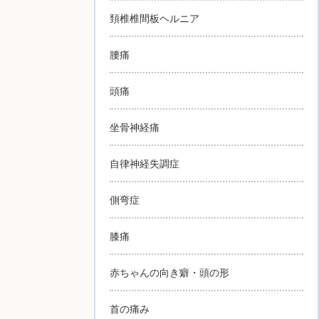
頚椎椎間板ヘルニア
腰痛
頭痛
坐骨神経痛
自律神経失調症
側弯症
膝痛
赤ちゃんの向き癖・頭の形
首の痛み