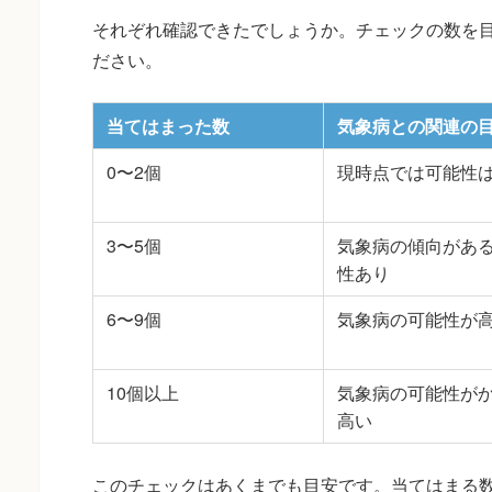
それぞれ確認できたでしょうか。チェックの数を
ださい。
当てはまった数
気象病との関連の
0〜2個
現時点では可能性
3〜5個
気象病の傾向があ
性あり
6〜9個
気象病の可能性が
10個以上
気象病の可能性が
高い
このチェックはあくまでも目安です。当てはまる