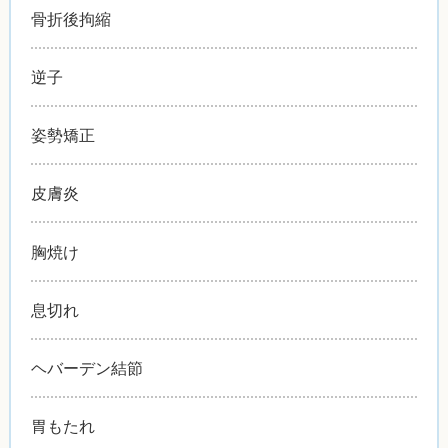
骨折後拘縮
逆子
姿勢矯正
皮膚炎
胸焼け
息切れ
ヘバーデン結節
胃もたれ