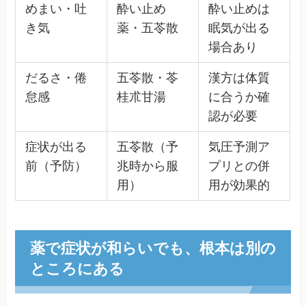
めまい・吐
酔い止め
酔い止めは
き気
薬・五苓散
眠気が出る
場合あり
だるさ・倦
五苓散・苓
漢方は体質
怠感
桂朮甘湯
に合うか確
認が必要
症状が出る
五苓散（予
気圧予測ア
前（予防）
兆時から服
プリとの併
用）
用が効果的
薬で症状が和らいでも、根本は別の
ところにある