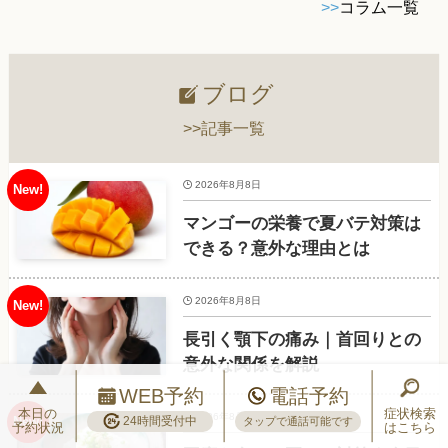
>>
コラム一覧
ブログ
>>記事一覧
2026年8月8日
マンゴーの栄養で夏バテ対策は
できる？意外な理由とは
2026年8月8日
長引く顎下の痛み｜首回りとの
意外な関係を解説
WEB予約
電話予約
本日の
症状検索
2026年8月7日
24時間受付中
タップで通話可能です
予約状況
はこちら