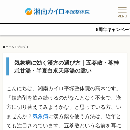
MENU
8周年キャンペーン、残12名/10
ホーム
ブログ
気象病に効く漢方の選び方｜五苓散・苓桂
朮甘湯・半夏白朮天麻湯の違い
こんにちは、湘南カイロ平塚整体院の高木です。
「鎮痛剤を飲み続けるのがなんとなく不安で、漢
方に切り替えてみようかな」と思っている方、い
ませんか？
気象病
に漢方薬を使う方法は、近年と
ても注目されています。五苓散という名前を耳に