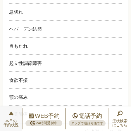
息切れ
ヘバーデン結節
胃もたれ
起立性調節障害
食欲不振
顎の痛み
股関節痛
WEB予約
電話予約
本日の
症状検索
24時間受付中
タップで通話可能です
予約状況
はこちら