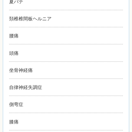
夏バテ
頚椎椎間板ヘルニア
腰痛
頭痛
坐骨神経痛
自律神経失調症
側弯症
膝痛