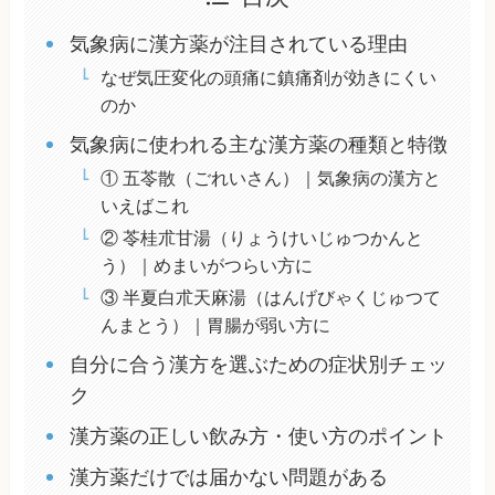
気象病に漢方薬が注目されている理由
なぜ気圧変化の頭痛に鎮痛剤が効きにくい
のか
気象病に使われる主な漢方薬の種類と特徴
① 五苓散（ごれいさん）｜気象病の漢方と
いえばこれ
② 苓桂朮甘湯（りょうけいじゅつかんと
う）｜めまいがつらい方に
③ 半夏白朮天麻湯（はんげびゃくじゅつて
んまとう）｜胃腸が弱い方に
自分に合う漢方を選ぶための症状別チェッ
ク
漢方薬の正しい飲み方・使い方のポイント
漢方薬だけでは届かない問題がある