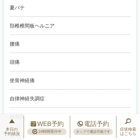
夏バテ
頚椎椎間板ヘルニア
腰痛
頭痛
坐骨神経痛
自律神経失調症
側弯症
WEB予約
電話予約
本日の
症状検索
24時間受付中
タップで通話可能です
予約状況
はこちら
膝痛