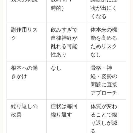
時的）
状が出にく
くなる
副作用リス
飲みすぎで
体本来の機
ク
自律神経が
能を高める
乱れる可能
ためリスク
性あり
なし
根本への働
なし
骨格・神
きかけ
経・姿勢の
問題に直接
アプローチ
繰り返しの
症状は毎回
体質が変わ
改善
繰り返す
ることで繰
り返しが減
る