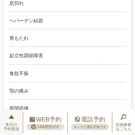
息切れ
ヘバーデン結節
胃もたれ
起立性調節障害
食欲不振
顎の痛み
股関節痛
WEB予約
電話予約
本日の
症状検索
>>
症状別ページ一覧
24時間受付中
タップで通話可能です
予約状況
はこちら