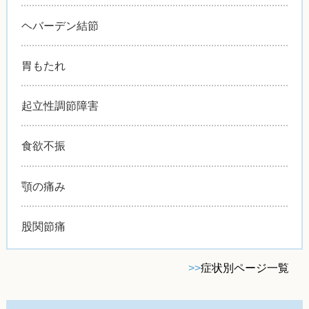
ヘバーデン結節
胃もたれ
起立性調節障害
食欲不振
顎の痛み
股関節痛
>>
症状別ページ一覧