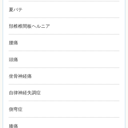
夏バテ
頚椎椎間板ヘルニア
腰痛
頭痛
坐骨神経痛
自律神経失調症
側弯症
膝痛