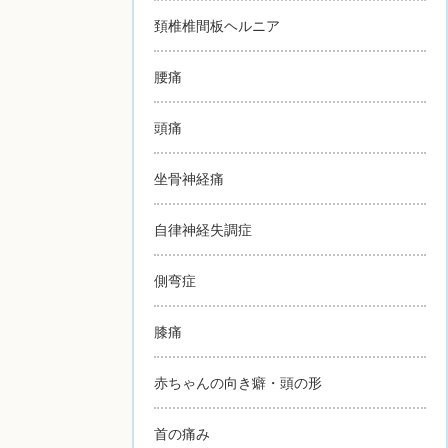
頚椎椎間板ヘルニア
腰痛
頭痛
坐骨神経痛
自律神経失調症
側弯症
膝痛
赤ちゃんの向き癖・頭の形
首の痛み