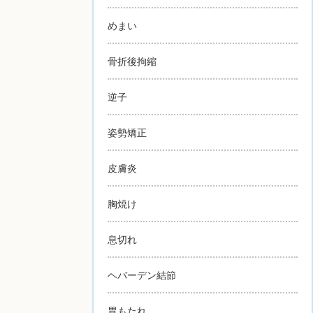
めまい
骨折後拘縮
逆子
姿勢矯正
皮膚炎
胸焼け
息切れ
ヘバーデン結節
胃もたれ