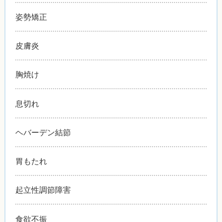
姿勢矯正
皮膚炎
胸焼け
息切れ
ヘバーデン結節
胃もたれ
起立性調節障害
食欲不振