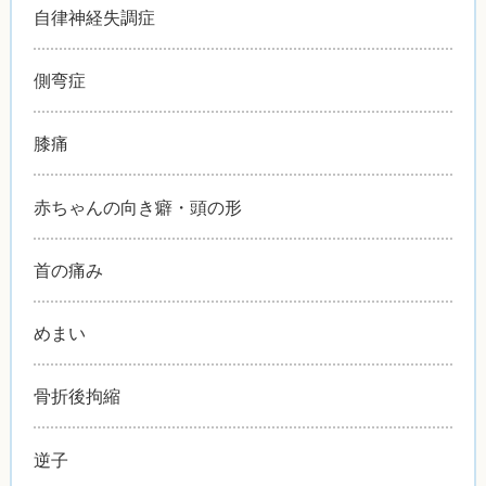
自律神経失調症
側弯症
膝痛
赤ちゃんの向き癖・頭の形
首の痛み
めまい
骨折後拘縮
逆子