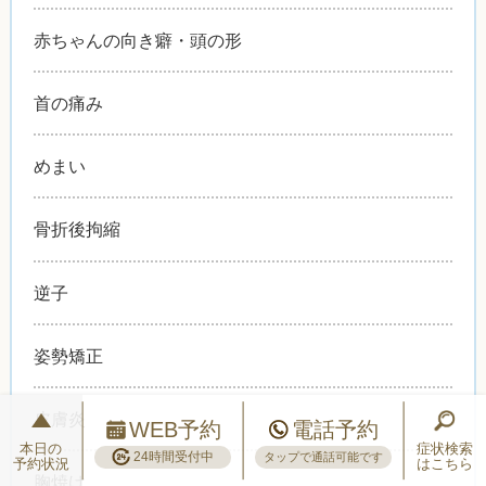
赤ちゃんの向き癖・頭の形
首の痛み
めまい
骨折後拘縮
逆子
姿勢矯正
皮膚炎
WEB予約
電話予約
本日の
症状検索
24時間受付中
タップで通話可能です
予約状況
はこちら
胸焼け