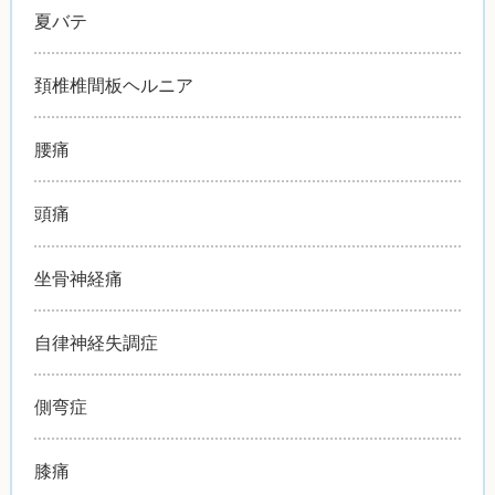
夏バテ
頚椎椎間板ヘルニア
腰痛
頭痛
坐骨神経痛
自律神経失調症
側弯症
膝痛