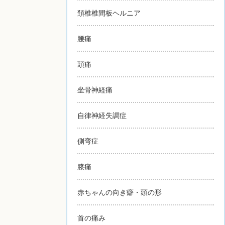
頚椎椎間板ヘルニア
腰痛
頭痛
坐骨神経痛
自律神経失調症
側弯症
膝痛
赤ちゃんの向き癖・頭の形
首の痛み