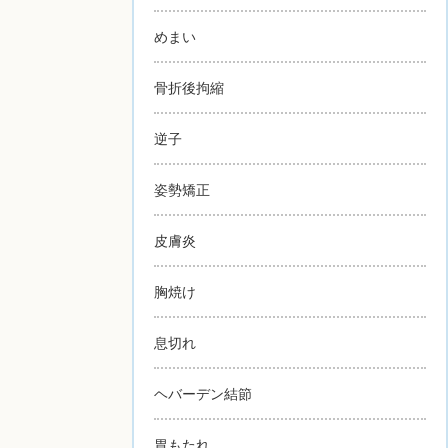
めまい
骨折後拘縮
逆子
姿勢矯正
皮膚炎
胸焼け
息切れ
ヘバーデン結節
胃もたれ