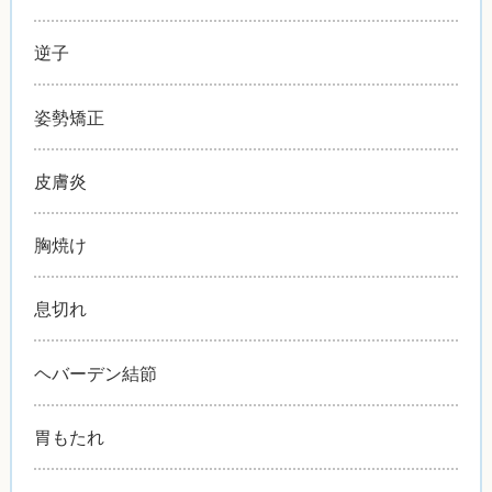
逆子
姿勢矯正
皮膚炎
胸焼け
息切れ
ヘバーデン結節
胃もたれ