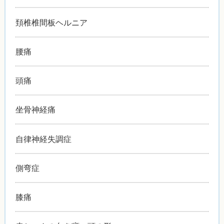
頚椎椎間板ヘルニア
腰痛
頭痛
坐骨神経痛
自律神経失調症
側弯症
膝痛