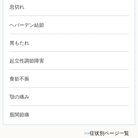
息切れ
ヘバーデン結節
胃もたれ
起立性調節障害
食欲不振
顎の痛み
股関節痛
>>
症状別ページ一覧