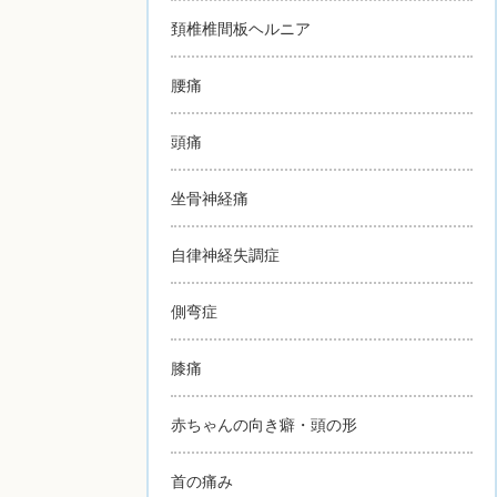
頚椎椎間板ヘルニア
腰痛
頭痛
坐骨神経痛
自律神経失調症
側弯症
膝痛
赤ちゃんの向き癖・頭の形
首の痛み