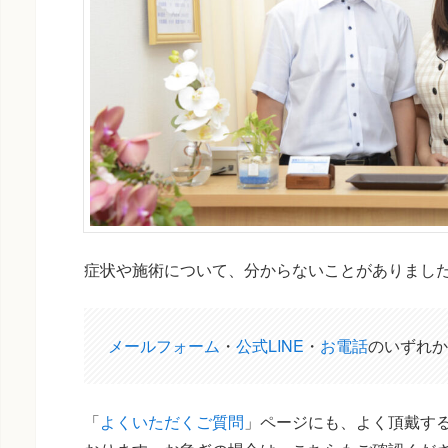
症状や施術について、分からないことがありまし
メールフォーム
・
公式LINE
・
お電話
のいずれか
「
よくいただくご質問
」ページにも、よく頂戴する