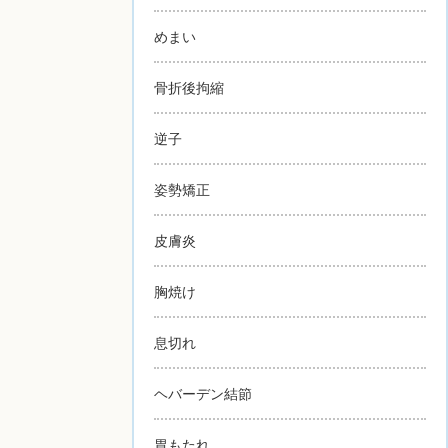
めまい
骨折後拘縮
逆子
姿勢矯正
皮膚炎
胸焼け
息切れ
ヘバーデン結節
胃もたれ