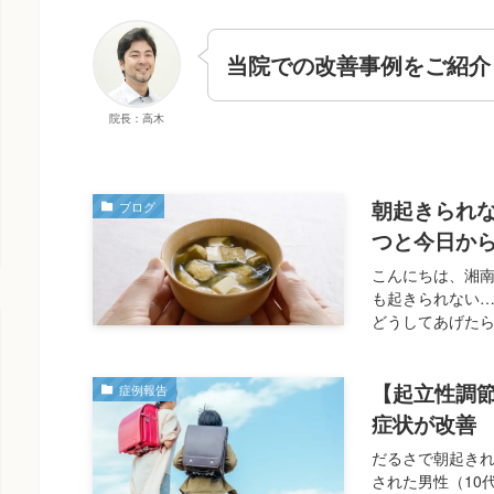
当院での改善事例をご紹介
院長：高木
朝起きられ
ブログ
つと今日か
こんにちは、湘
も起きられない
どうしてあげたら
【起立性調
症例報告
症状が改善
だるさで朝起き
された男性（10