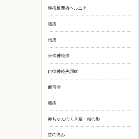
頚椎椎間板ヘルニア
腰痛
頭痛
坐骨神経痛
自律神経失調症
側弯症
膝痛
赤ちゃんの向き癖・頭の形
首の痛み