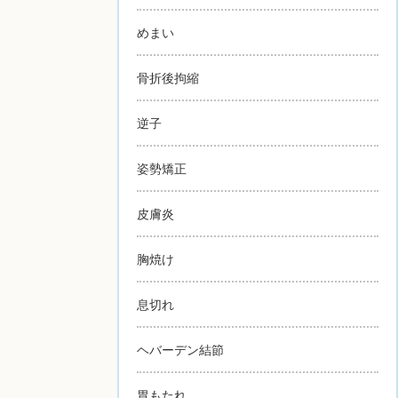
めまい
骨折後拘縮
逆子
姿勢矯正
皮膚炎
胸焼け
息切れ
ヘバーデン結節
胃もたれ