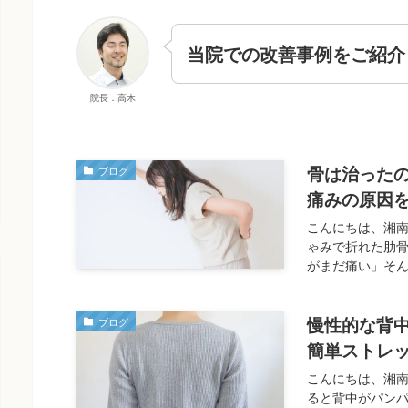
当院での改善事例をご紹介
院長：高木
骨は治った
ブログ
痛みの原因
こんにちは、湘
ゃみで折れた肋
がまだ痛い」そん
慢性的な背
ブログ
簡単ストレ
こんにちは、湘
ると背中がパン