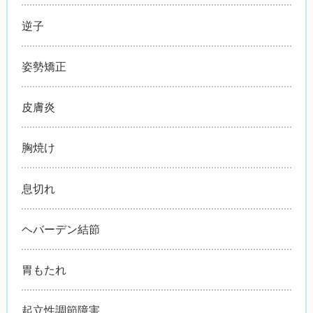
逆子
姿勢矯正
皮膚炎
胸焼け
息切れ
ヘバーデン結節
胃もたれ
起立性調節障害