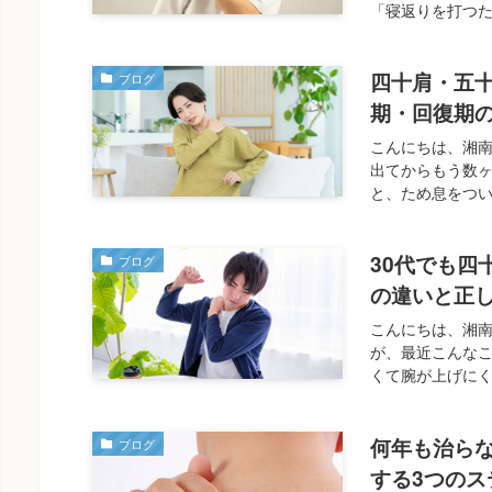
「寝返りを打つた
四十肩・五
ブログ
期・回復期
こんにちは、湘
出てからもう数
と、ため息をつい
30代でも四
ブログ
の違いと正
こんにちは、湘
が、最近こんなこ
くて腕が上げにく
何年も治ら
ブログ
する3つのス