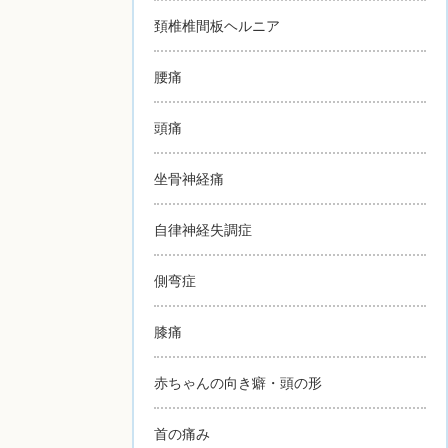
頚椎椎間板ヘルニア
腰痛
頭痛
坐骨神経痛
自律神経失調症
側弯症
膝痛
赤ちゃんの向き癖・頭の形
首の痛み