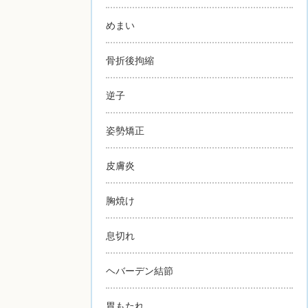
めまい
骨折後拘縮
逆子
姿勢矯正
皮膚炎
胸焼け
息切れ
ヘバーデン結節
胃もたれ