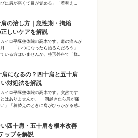
びに肩が痛くて目が覚める」「着替え...
十肩の治し方｜急性期・拘縮
の正しいケアを解説
南カイロ平塚整体院の高木です。肩の痛みが
ヶ月……「いつになったら治るんだろう」
ている方はいませんか。整形外科で「様...
十肩になるの？四十肩と五十肩
しい対処法を解説
南カイロ平塚整体院の高木です。突然です
とはありませんか。 「朝起きたら肩が痛
い」「着替えのときに肩がひっかかる感...
ない四十肩・五十肩を根本改善
テップを解説