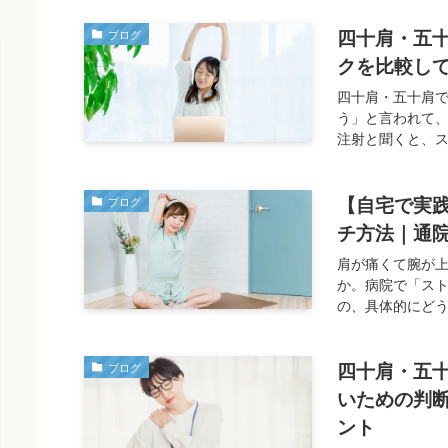
四十肩・五
ブログ
クを比較し
四十肩・五十肩
う」と言われて
注射と聞くと、ス
【自宅で実
ブログ
チ方法｜通
肩が痛くて腕が
か。病院で「ス
の、具体的にどう
四十肩・五
ブログ
いための判
ント