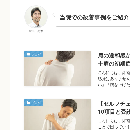
当院での改善事例をご紹介
院長：高木
肩の違和感
ブログ
十肩の初期
こんにちは、湘
感覚はありません
い」「腕を上げた
【セルフチ
ブログ
10項目と受
こんにちは、湘
ことで困っていま