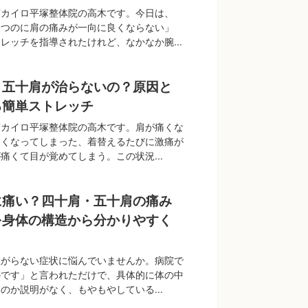
南カイロ平塚整体院の高木です。今日は、
経つのに肩の痛みが一向に良くならない」
レッチを指導されたけれど、なかなか腕...
・五十肩が治らないの？原因と
る簡単ストレッチ
南カイロ平塚整体院の高木です。肩が痛くな
なくなってしまった、着替えるたびに激痛が
痛くて目が覚めてしまう。この状況...
に痛い？四十肩・五十肩の痛み
を身体の構造から分かりやすく
上がらない症状に悩んでいませんか。病院で
のです」と言われただけで、具体的に体の中
のか説明がなく、もやもやしている...