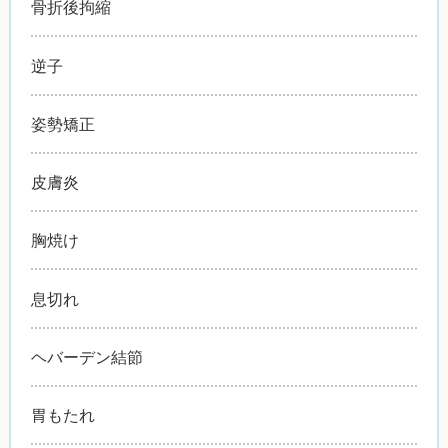
骨折後拘縮
逆子
姿勢矯正
皮膚炎
胸焼け
息切れ
ヘバーデン結節
胃もたれ