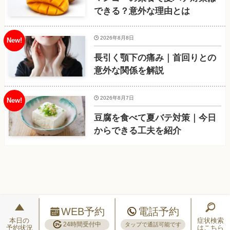
できる？意外な理由とは
2026年8月8日
長引く顎下の痛み｜首回りとの
意外な関係を解説
2026年8月7日
豆腐を食べて夏バテ対策｜今日
からできる工夫を紹介
WEB予約
電話予約
本日の
症状検索
24時間受付中
タップで通話可能です
予約状況
はこちら