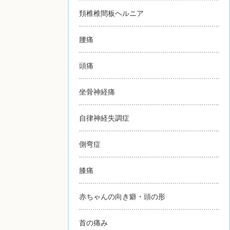
頚椎椎間板ヘルニア
腰痛
頭痛
坐骨神経痛
自律神経失調症
側弯症
膝痛
赤ちゃんの向き癖・頭の形
首の痛み