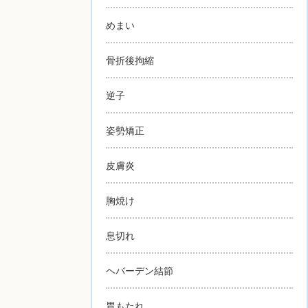
めまい
骨折後拘縮
逆子
姿勢矯正
皮膚炎
胸焼け
息切れ
ヘバーデン結節
胃もたれ