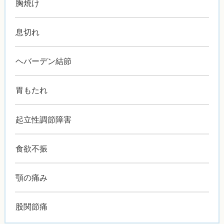
胸焼け
息切れ
ヘバーデン結節
胃もたれ
起立性調節障害
食欲不振
顎の痛み
股関節痛