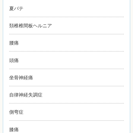
夏バテ
頚椎椎間板ヘルニア
腰痛
頭痛
坐骨神経痛
自律神経失調症
側弯症
膝痛