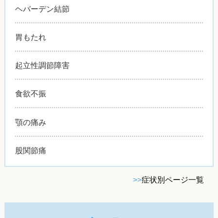
ヘバーデン結節
胃もたれ
起立性調節障害
食欲不振
顎の痛み
股関節痛
>>
症状別ページ一覧